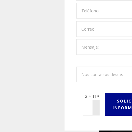
=
2 + 11
SOLIC
INFOR