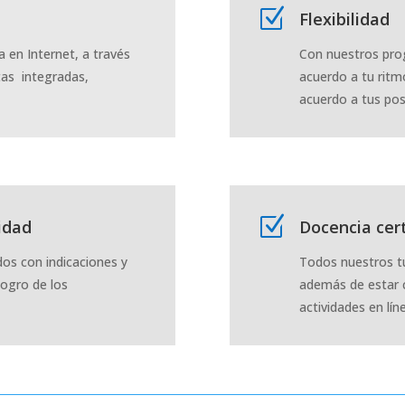
Z
Flexibilidad
a en Internet, a través
Con nuestros pro
tas integradas,
acuerdo a tu ritmo
acuerdo a tus pos
Z
lidad
Docencia cert
os con indicaciones y
Todos nuestros t
logro de los
además de estar c
actividades en lín