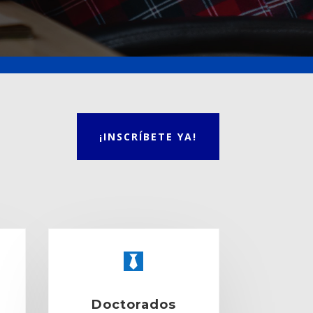
¡INSCRÍBETE YA!

Doctorados