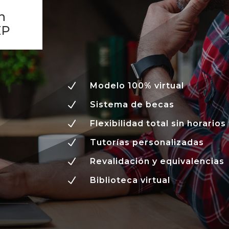
n
EP
N
Modelo 100% virtual
N
Sistema de becas
N
Flexibilidad total sin horarios 
N
Tutorías personalizadas
N
Revalidación y equivalencias
N
Biblioteca virtual