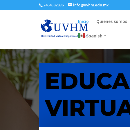
2464582836
info@uvhm.edu.mx
Inicio
Quienes somos
Spanish
▼
EDUCA
VIRTU
AL ALCANCE DE TODOS