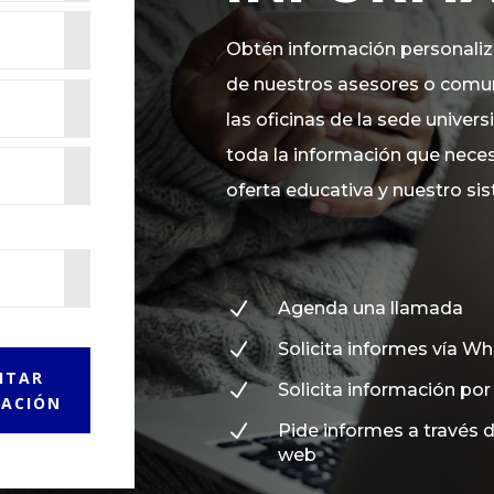
Obtén información personali
de nuestros asesores o comu
las oficinas de la sede univers
toda la información que neces
oferta educativa y nuestro si
N
Agenda una llamada
N
Solicita informes vía W
ITAR
N
Solicita información por
MACIÓN
N
Pide informes a través d
web